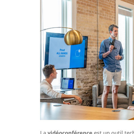
La
vidéoconférence
est un outil te