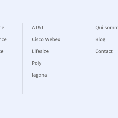
ce
AT&T
Qui somm
nce
Cisco Webex
Blog
ce
Lifesize
Contact
Poly
Iagona