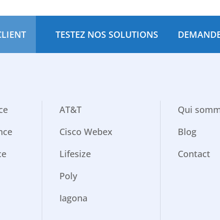
CLIENT
TESTEZ NOS SOLUTIONS
DEMANDE
ce
AT&T
Qui somm
nce
Cisco Webex
Blog
ce
Lifesize
Contact
Poly
Iagona