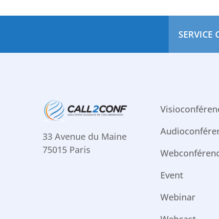
SERVICE 
Visioconféren
Audioconfére
33 Avenue du Maine
75015 Paris
Webconféren
Event
Webinar
Webcast